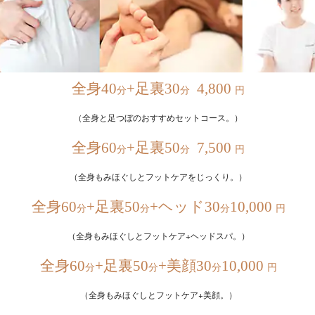
全身40
+足裏30
4,800
分
分
円
（全身と足つぼのおすすめセットコース。）
全身60
+足裏50
7,500
分
分
円
（全身もみほぐしとフットケアをじっくり。）
全身60
+足裏50
+ヘッド30
10,000
分
分
分
円
（全身もみほぐしとフットケア+ヘッドスパ。）
全身60
+足裏50
+美顔30
10,000
分
分
分
円
（全身もみほぐしとフットケア+美顔。）