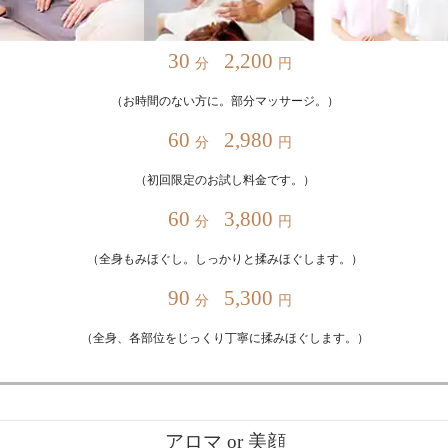
30
2,200
分
円
（お時間のない方に。部分マッサージ。）
60
2,980
分
円
（初回限定のお試し料金です。）
60
3,800
分
円
（全身もみほぐし。しっかりと揉みほぐします。）
90
5,300
分
円
（全身、各部位をじっくり丁寧に揉みほぐします。）
アロマ or 美顔