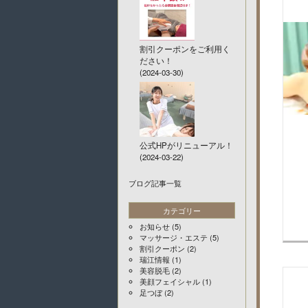
割引クーポンをご利用く
ださい！
(2024-03-30)
公式HPがリニューアル！
(2024-03-22)
ブログ記事一覧
カテゴリー
お知らせ
(5)
マッサージ・エステ
(5)
割引クーポン
(2)
瑞江情報
(1)
美容脱毛
(2)
美顔フェイシャル
(1)
足つぼ
(2)