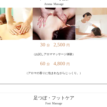
Aroma Massage
30
2,500
分
円
（お試しアロママッサージ体験）
60
4,800
分
円
（アロマの香りに包まれながらじっくり。）
足つぼ・フットケア
Foot Massage